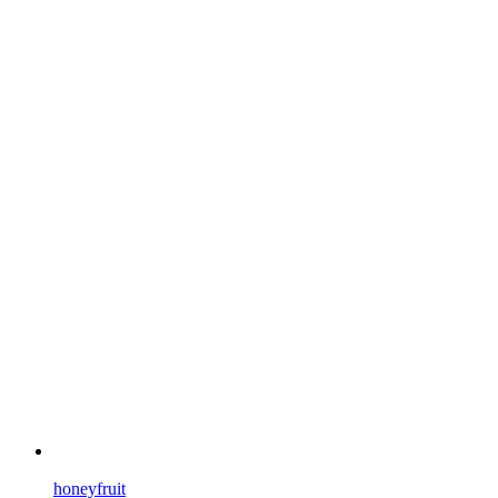
honeyfruit