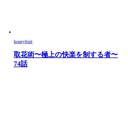
honeyfruit
取花術〜極上の快楽を制する者〜
74話