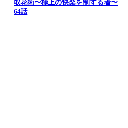
取花術〜極上の快楽を制する者〜
64話