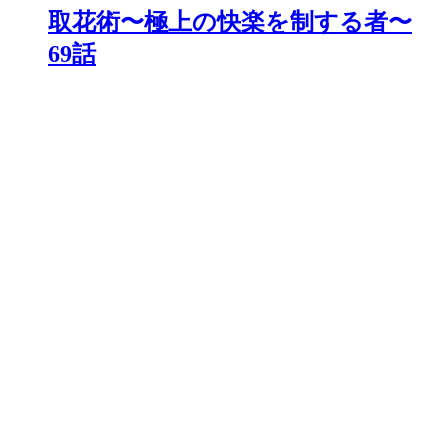
取花術〜極上の快楽を制する者〜
69話