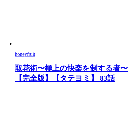
honeyfruit
取花術〜極上の快楽を制する者〜
【完全版】【タテヨミ】 83話