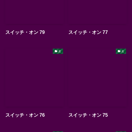
スイッチ・オン 79
スイッチ・オン 77
皮
皮
スイッチ・オン 76
スイッチ・オン 75