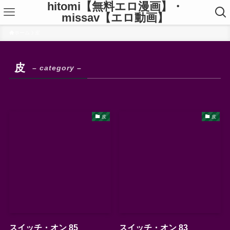
hitomi【無料エロ漫画】・
missav【エロ動画】
ホーム
皮
皮
– category –
皮
皮
スイッチ・オン 85
スイッチ・オン 83